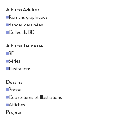
Albums Adultes
Romans graphiques
Bandes dessinées
Collectifs BD
Albums Jeunesse
BD
Séries
Illustrations
Dessins
Presse
Couvertures et Illustrations
Affiches
Projets