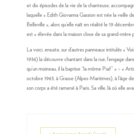
et dix épisodes de la vie de la chanteuse, accompagné
laquelle « Edith Giovanna Gassion est née la veille 
Belleville », alors qu’elle naît en réalité le 19 décembr
est « élevée dans la maison close de sa grand-mère p
La voici, ensuite, sur d’autres panneaux intitulés « 
1936) la découvre chantant dans la rue, l’engage dans
qu’un moineau, il la baptise “la môme Piaf” » – « Art
octobre 1963, à Grasse (Alpes-Maritimes), à l’âge de
son corps a été ramené à Paris. Sa ville, là où elle avai
+ Ajouter à mon Agenda Google