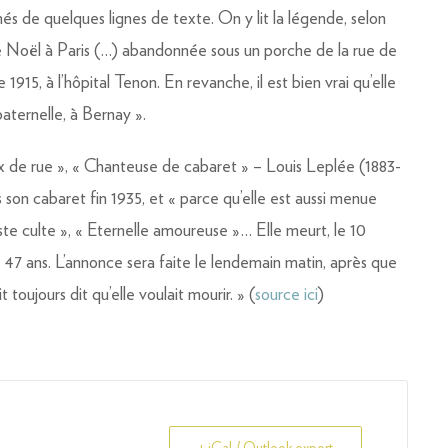
s de quelques lignes de texte. On y lit la légende, selon
de Noël à Paris (…) abandonnée sous un porche de la rue de
e 1915, à l’hôpital Tenon. En revanche, il est bien vrai qu’elle
aternelle, à Bernay ».
Voix de rue », « Chanteuse de cabaret » – Louis Leplée (1883-
 son cabaret fin 1935, et « parce qu’elle est aussi menue
iste culte », « Eternelle amoureuse »… Elle meurt, le 10
 47 ans. L’annonce sera faite le lendemain matin, après que
t toujours dit qu’elle voulait mourir. » (
source ici
)
+ iCal / Outlook export