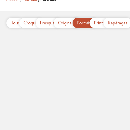
Tous
Croquis
Fresques
Originaux
Portraits
Prints
Repérages