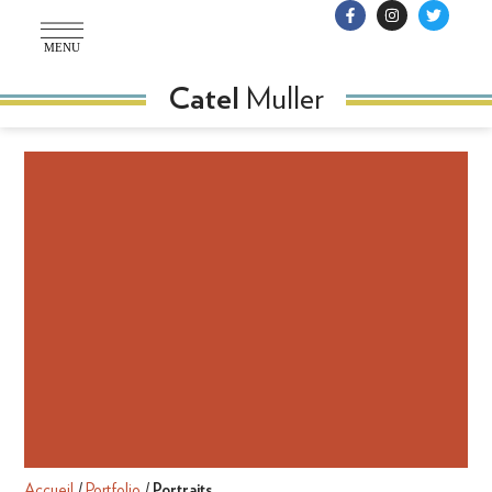
MENU
Muller
Catel
Accueil
/
Portfolio
/
Portraits