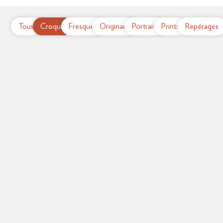
Tous
Croquis
Fresques
Originaux
Portraits
Prints
Repérages