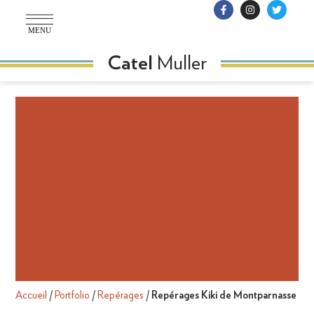
MENU
Muller
Catel
Accueil
/
Portfolio
/
Repérages
/
Repérages Kiki de Montparnasse