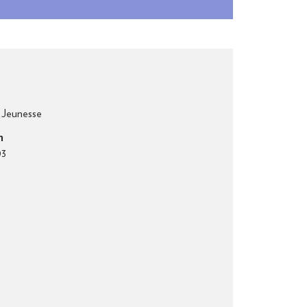
s
 Jeunesse
n
03