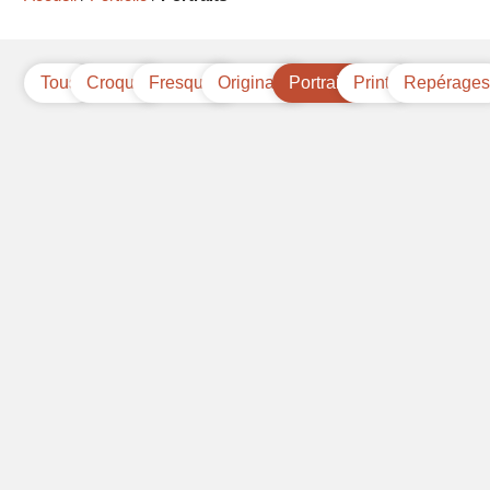
Tous
Croquis
Fresques
Originaux
Portraits
Prints
Repérage