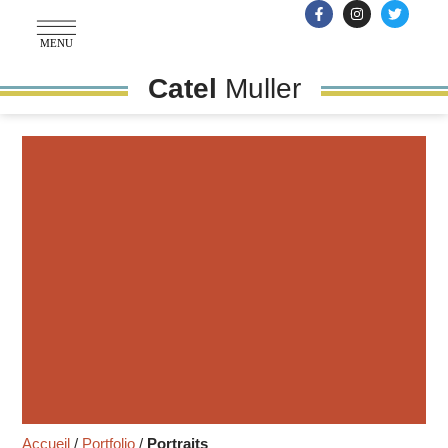
MENU
Catel
Muller
Accueil
/
Portfolio
/
Portraits